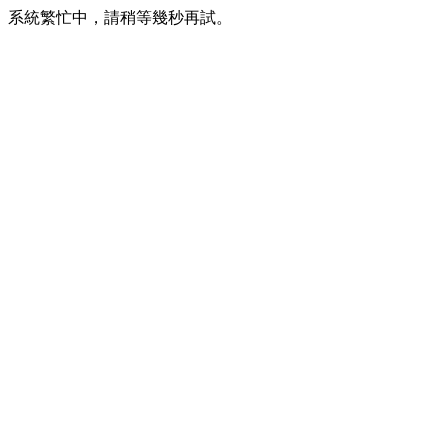
系統繁忙中，請稍等幾秒再試。