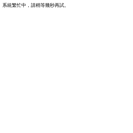
系統繁忙中，請稍等幾秒再試。