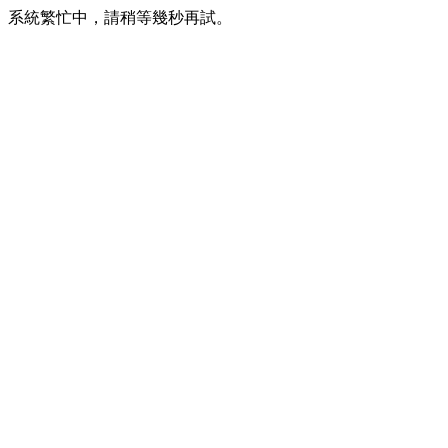
系統繁忙中，請稍等幾秒再試。