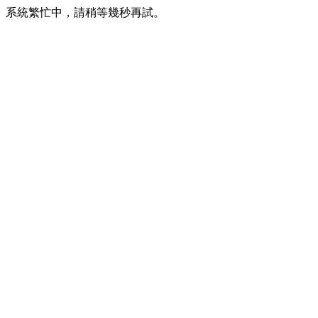
系統繁忙中，請稍等幾秒再試。