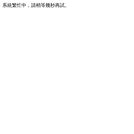
系統繁忙中，請稍等幾秒再試。