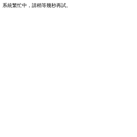
系統繁忙中，請稍等幾秒再試。