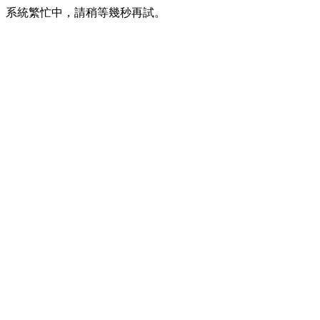
系統繁忙中，請稍等幾秒再試。