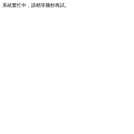
系統繁忙中，請稍等幾秒再試。