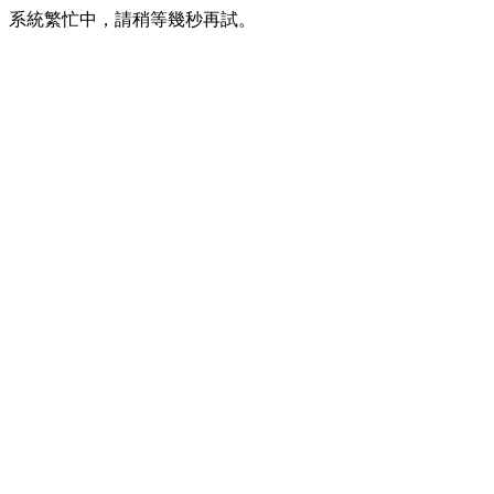
系統繁忙中，請稍等幾秒再試。