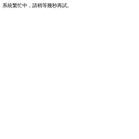
系統繁忙中，請稍等幾秒再試。