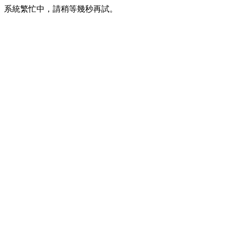
系統繁忙中，請稍等幾秒再試。