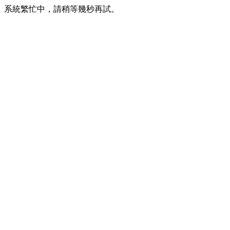
系統繁忙中，請稍等幾秒再試。