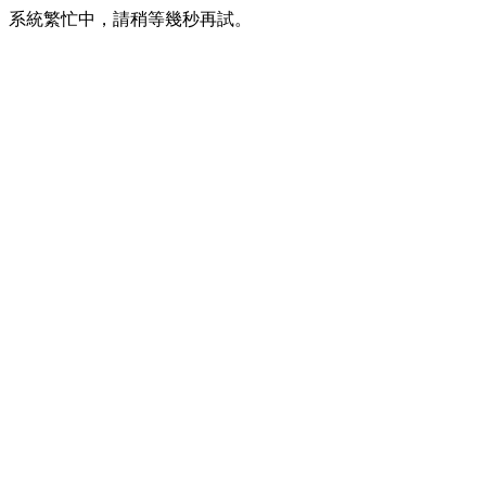
系統繁忙中，請稍等幾秒再試。