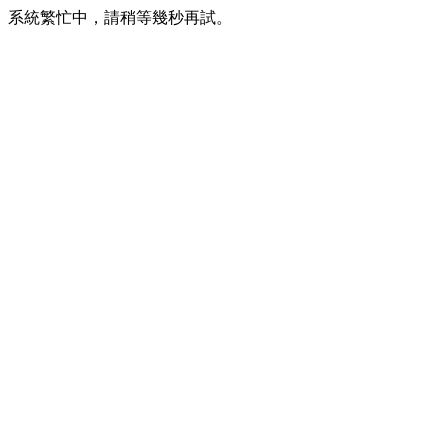
系統繁忙中，請稍等幾秒再試。