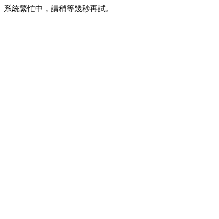
系統繁忙中，請稍等幾秒再試。