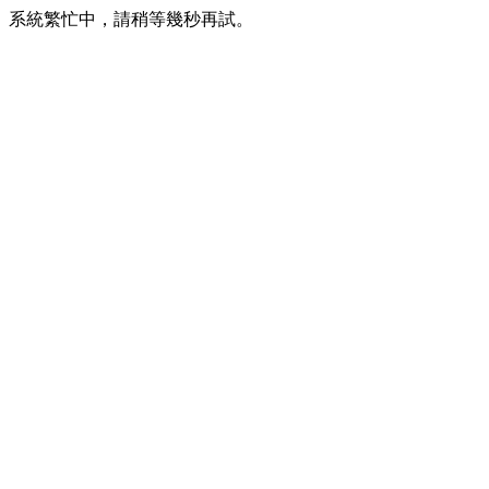
系統繁忙中，請稍等幾秒再試。