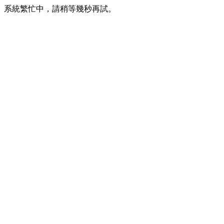
系統繁忙中，請稍等幾秒再試。