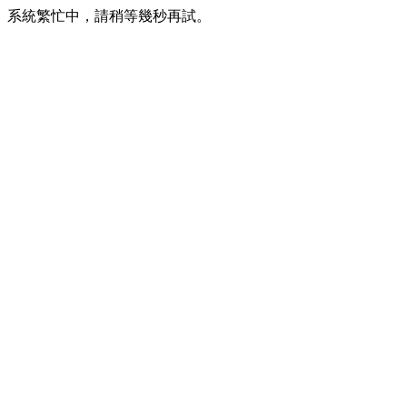
系統繁忙中，請稍等幾秒再試。