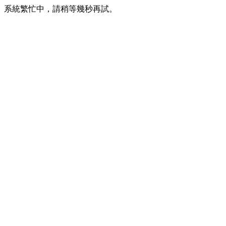
系統繁忙中，請稍等幾秒再試。