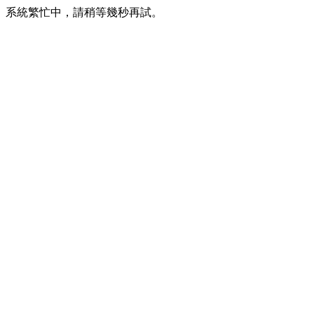
系統繁忙中，請稍等幾秒再試。