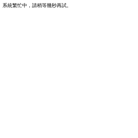
系統繁忙中，請稍等幾秒再試。