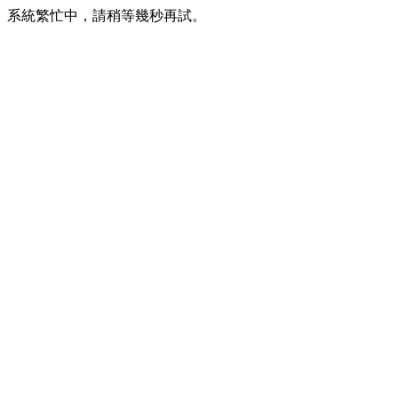
系統繁忙中，請稍等幾秒再試。