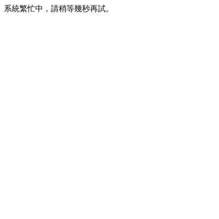
系統繁忙中，請稍等幾秒再試。