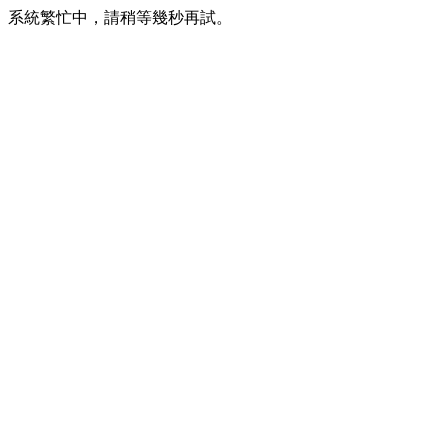
系統繁忙中，請稍等幾秒再試。