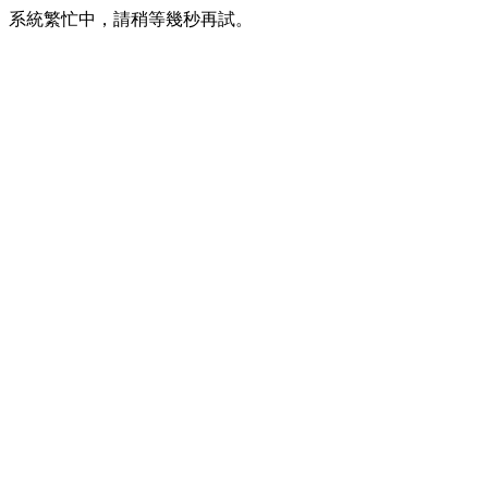
系統繁忙中，請稍等幾秒再試。