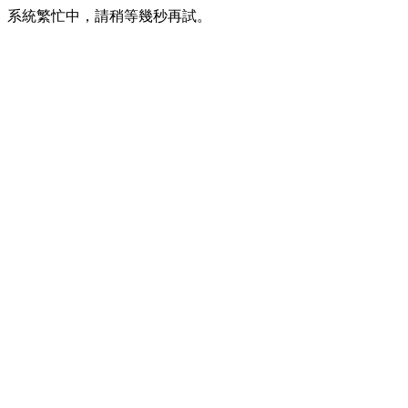
系統繁忙中，請稍等幾秒再試。