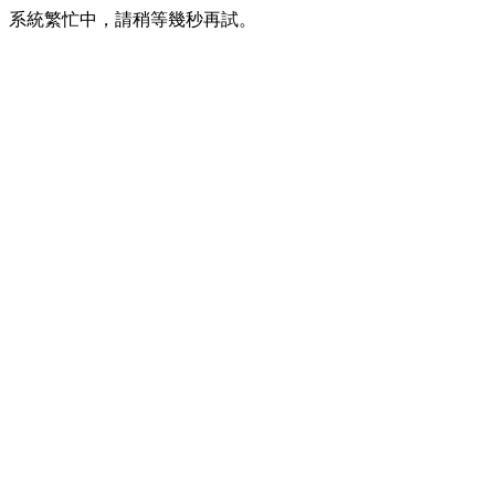
系統繁忙中，請稍等幾秒再試。