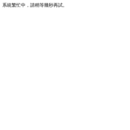
系統繁忙中，請稍等幾秒再試。