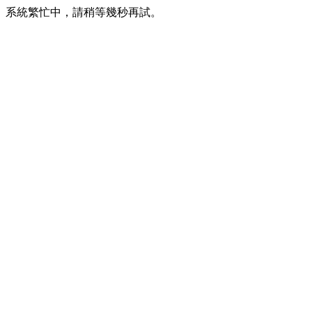
系統繁忙中，請稍等幾秒再試。