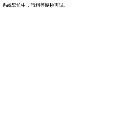
系統繁忙中，請稍等幾秒再試。