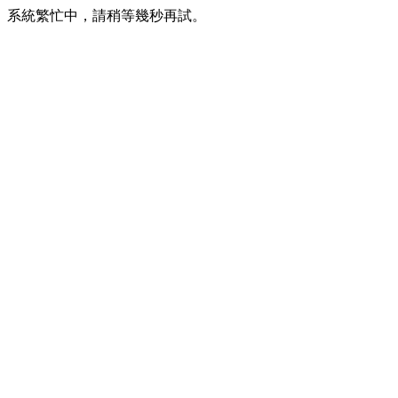
系統繁忙中，請稍等幾秒再試。