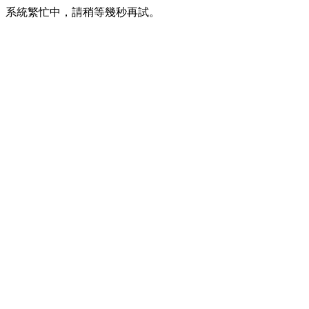
系統繁忙中，請稍等幾秒再試。