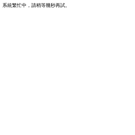
系統繁忙中，請稍等幾秒再試。