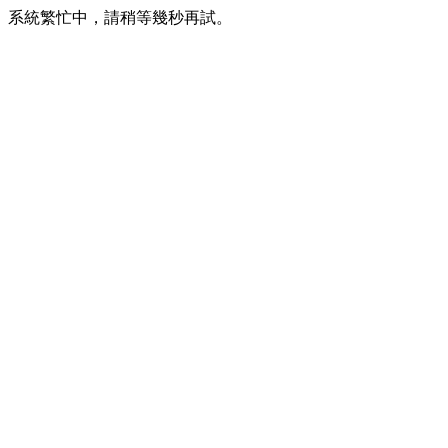
系統繁忙中，請稍等幾秒再試。