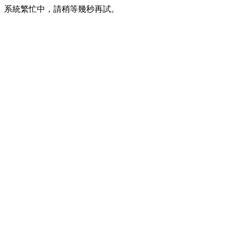
系統繁忙中，請稍等幾秒再試。