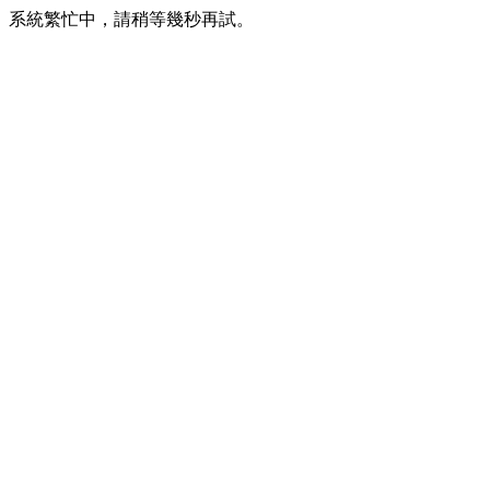
系統繁忙中，請稍等幾秒再試。