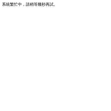
系統繁忙中，請稍等幾秒再試。