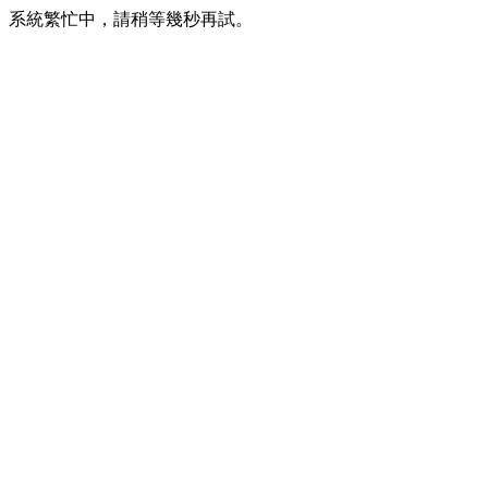
系統繁忙中，請稍等幾秒再試。