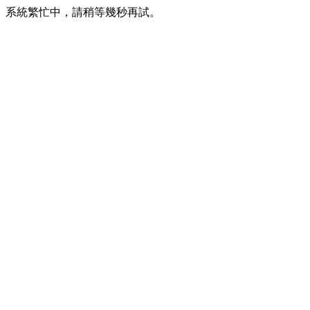
系統繁忙中，請稍等幾秒再試。