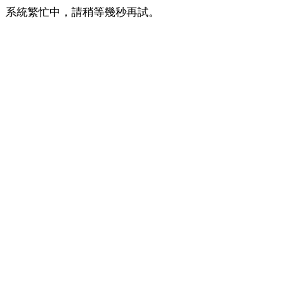
系統繁忙中，請稍等幾秒再試。